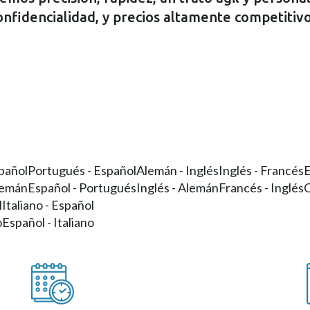
onfidencialidad, y precios altamente competitivo
pañol
Portugués - Español
Alemán - Inglés
Inglés - Francés
E
lemán
Español - Portugués
Inglés - Alemán
Francés - Inglés
C
l
Italiano - Español
o
Español - Italiano