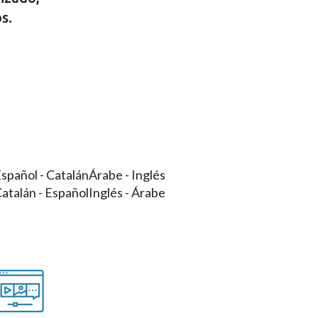
s.
spañol - Catalán
Árabe - Inglés
atalán - Español
Inglés - Árabe