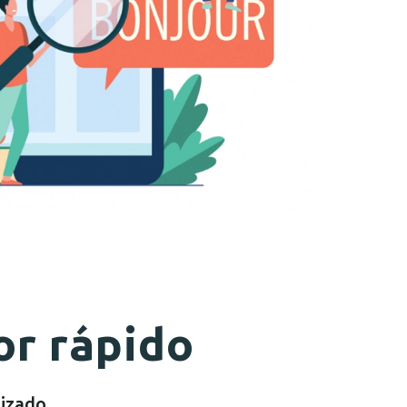
or rápido
izado,