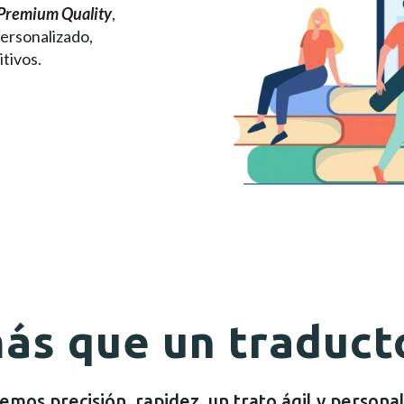
 Premium Quality
,
personalizado,
tivos.
s que un traduct
mos precisión, rapidez, un trato ágil y personal