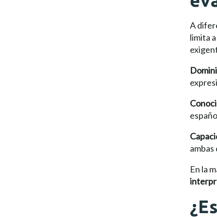
ev
A difer
limita 
exigen
Dominio
expresi
Conocim
español
Capaci
ambas d
En la m
interp
¿Es