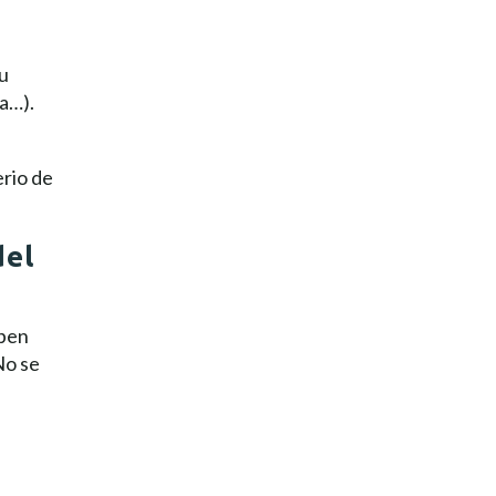
u
a…).
erio de
del
eben
No se