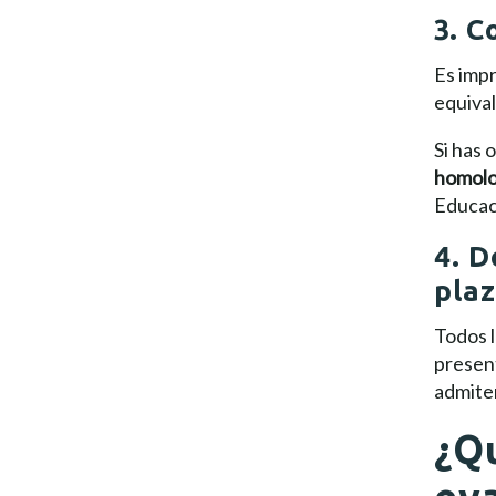
3. C
Es imp
equival
Si has 
homolo
Educac
4. 
pla
Todos 
presen
admiten
¿Q