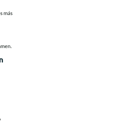
os más
xamen.
n
o