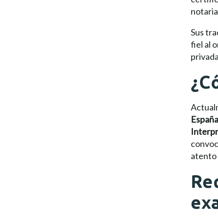
notaria
Sus tr
fiel al
privada
¿Có
Actual
Españ
Interp
convoca
atento 
Req
ex