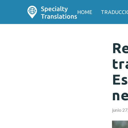
HOME
TRADUCCI
Re
tr
Es
ne
junio 27