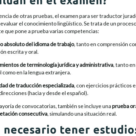
alúan en el examen?
encia de otras pruebas, el examen para ser traductor jurad
a evaluar el conocimiento lingüístico. Se trata de un proces
te que pone a prueba varias competencias:
 absoluto del idioma de trabajo
, tanto en comprensión c
ón escrita y oral.
ientos de terminología jurídica y administrativa
, tanto en
 como en la lengua extranjera.
dad de traducción especializada
, con ejercicios prácticos 
irecciones (hacia y desde el español).
ayoría de convocatorias, también se incluye una
prueba or
retación consecutiva
, simulando una situación real.
 necesario tener estudio