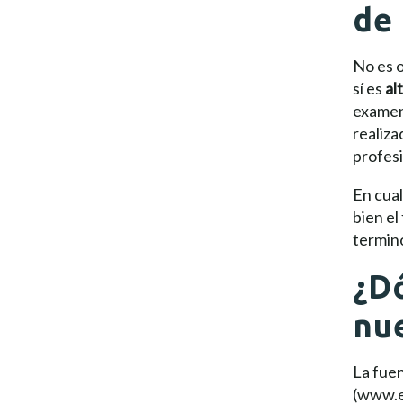
de
No es o
sí es
al
examen 
realiza
profesi
En cual
bien el
termino
¿D
nu
La fuen
(www.e