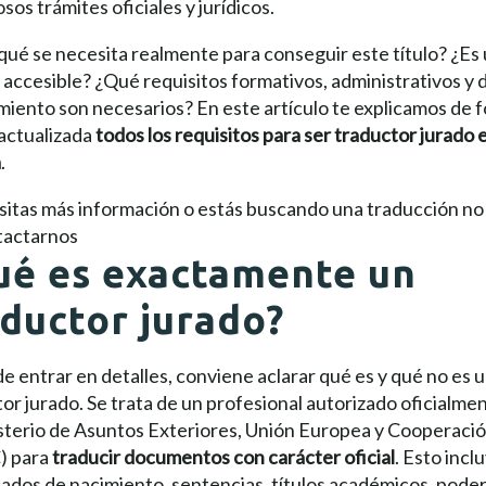
os trámites oficiales y jurídicos.
qué se necesita realmente para conseguir este título? ¿Es
accesible? ¿Qué requisitos formativos, administrativos y 
iento son necesarios? En este artículo te explicamos de 
 actualizada
todos los requisitos para ser traductor jurado 
a
.
esitas más información o estás buscando una traducción n
tactarnos
ué es exactamente un
aductor jurado?
e entrar en detalles, conviene aclarar qué es y qué no es 
or jurado. Se trata de un profesional autorizado oficialme
isterio de Asuntos Exteriores, Unión Europea y Cooperaci
) para
traducir documentos con carácter oficial
. Esto incl
cados de nacimiento, sentencias, títulos académicos, pode