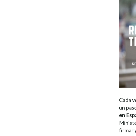
Cada ve
un paso
en Esp
Ministe
firmar 