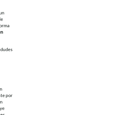
 un
de
forma
en
o dudes
un
nte por
ón
uye
res