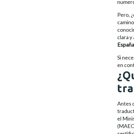
numeros
Pero, ¿
camino 
conocim
clara y
Españ
Si nec
en con
¿Q
tr
Antes d
traduct
el Min
(MAEC
certifi