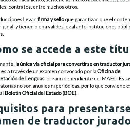
les, contratos, entre muchos otros.
aducciones llevan
firma y sello
que garantizan que el conten
 original, y tienen plena validez legal ante instituciones públi
s.
mo se accede a este títu
mente,
la única vía oficial para convertirse en traductor ju
a
es a través de un examen convocado por la
Oficina de
retación de Lenguas
, órgano dependiente del MAEC. Esta
torias no son anuales ni periódicas, por lo que conviene e
al
Boletín Oficial del Estado (BOE)
.
uisitos para presentarse
amen de traductor jurad