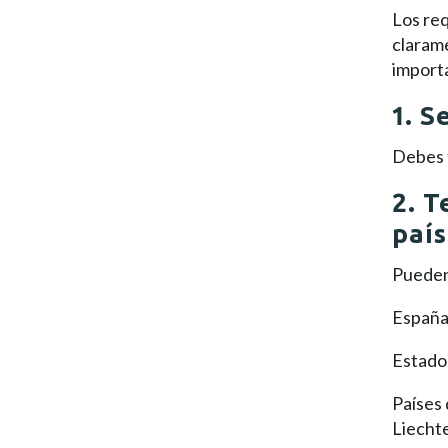
Los req
clarame
import
1. S
Debes 
2. T
país
Pueden
Españ
Estado
Países
Liecht