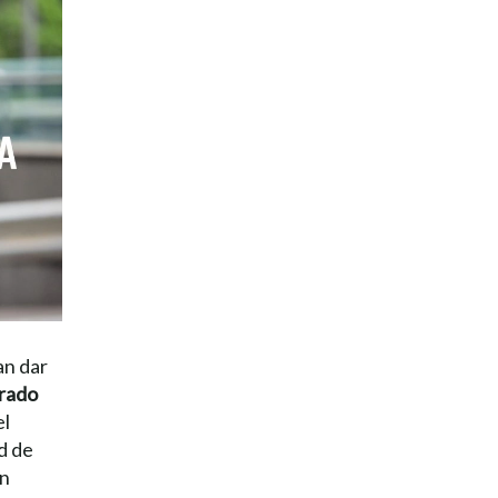
an dar
urado
el
d de
en