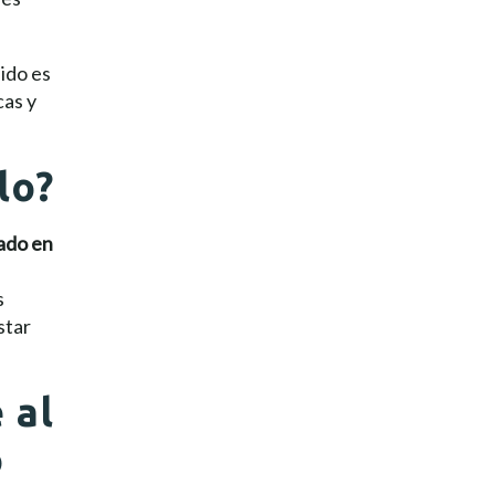
ido es
cas y
lo?
rado en
s
star
 al
o