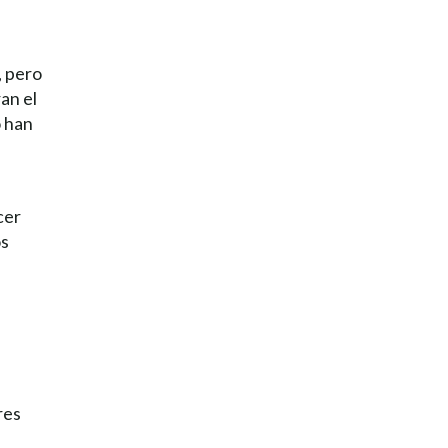
, pero
an el
o han
cer
os
res