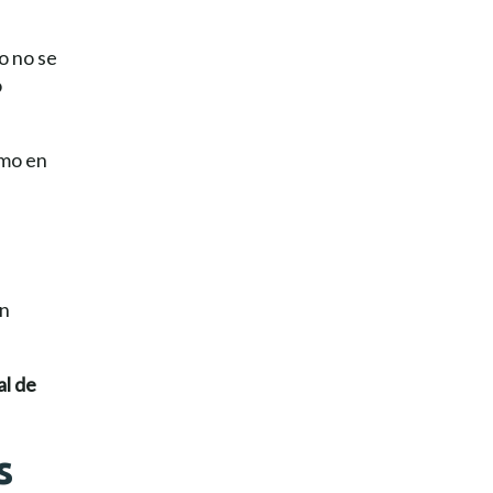
o no se
o
omo en
en
al de
s